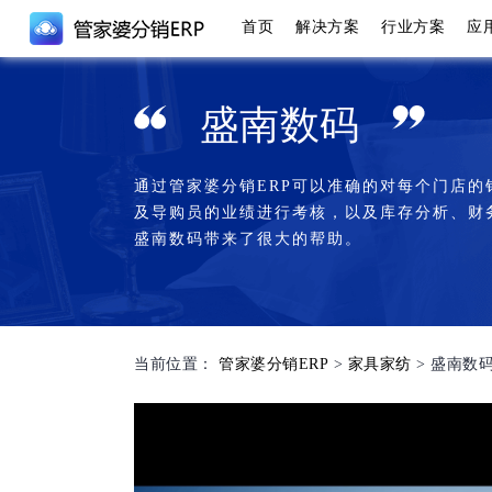
首页
解决方案
行业方案
应
解决方案
行业方案
集团化管
制造业解
行业案例
盛南数码
管家婆分销
化妆品生
面向不同行业企业的深度行业案例应用
我们的伙伴体系
构建企业专属的供应链财务管理系统
帮助企业提高竞争力、灵活性，同时满足
Our partnership system
集团化企
数字化转
提升效率 过程管控 客户运维 智能决策
不断变化的市场需求和技术进步的要求，
通过管家婆分销ERP可以准确的对每个门店的
理
食品饮料
五金建材
成功实现数字化转型
商贸流通
及导购员的业绩进行考核，以及库存分析、财
紧固件生
汽配汽修
通讯数码
盛南数码带来了很大的帮助。
管家婆分销
借助数字
中小企业
灯饰照明
电器电子
合作伙伴培训
效
Partner training
咨询热线：400-885-1815
家具家纺
快消品
管家婆分销
药材加工
咨询热线：400-885-1815
成长型企
数字化管
当前位置：
管家婆分销ERP
>
家具家纺
> 盛南数
管家婆分
整合
快消经销
批发/零
管家婆D9
摩电配行
小微企业
打通信息