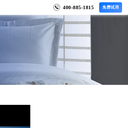
400-885-1815
免费试用
应用
零售
户视频
婆 物联通
管家婆 分销POS
用管家婆分销ERP带来的改变
伙伴资质查询
移动应用解决方案
Qualification inquiry
零售连锁企业管理解决方案
管家婆 易零售
智慧门店管理系统
婆 订货易
B2B订货平台解决方案
证书查询
Certificate query
更适合中小微型企业的生产制造解决方案，助力企业提升效
婆 物联通WMS
率、优化管理流程和增强市场竞争力。
仓储管理解决方案