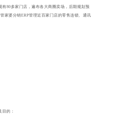
海现有80多家门店，遍布各大商圈卖场，后期规划预
用管家婆分销ERP管理近百家门店的零售连锁、通讯
及目的：