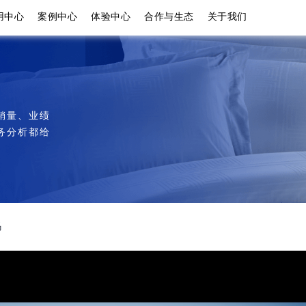
用中心
案例中心
体验中心
合作与生态
关于我们
控
决方案
生产制造
移动
领域案例
客
纸张贸易及加工行业
ERP A8
产行业
管家婆天通ERP S3
管家
企业数字化发展细分领域应用场景分析
使
成为合作伙伴
业财产一体化管理，提高市场竞争
业供应链管理解决方案
型帮助企业实现精细化管
Become a partner
商贸及生产型企业供应链解决方案
企业
销量、业绩
力
供应链协同
分支机构管理
订货
管家婆天通ERP S1
务分析都给
手机配件生产行业
产行业
业务财务一体化
“业财产”一体化解决方案
零售连锁管理
ERP V3
管家
助力企业实现管理数据化和服务个
化转型手段，实现降本增
供应链管理解决方案
企业
仓储物流维修
云服务管理
指尖工厂
课程报名
性化
Course registration
生产车间现场管理
仓储
移动互联应用
数据决策分析
ERP V1
简单加工行业
行业
业管理解决方案
数据分析
管家
线上线下全渠道
通过数字化技术推动效率和动力变
理工具实现了资源的有效
码
企业
革
销ERP快消行业专版
企业智慧经营管理系统
商数字化经营解决方案
企业数据分析解决方案
售业
开票
业
云应用解决方案
管家婆 易开票
通道，实现业务无缝协同